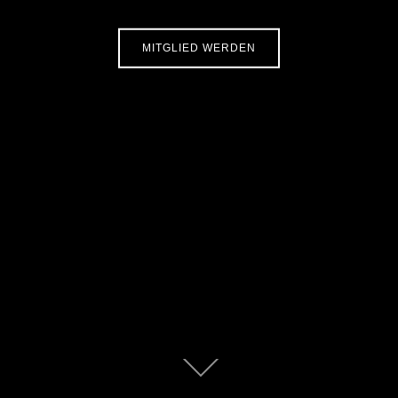
MITGLIED WERDEN
Zum
Inhalt